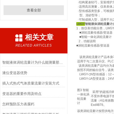
·结构紧凑轻巧，安装维护
·适用高压测量，仪表表体
查看全部
·型传感器类型多，可根据
型、混砂型等；
·可制成插入型，适用于大
LWGY
智能液体涡轮流量计
1．按仪表功能分类，LWG
■涡轮流量传感器/变送器
相关文章
■智能一体化涡轮流量计
2．功能说明
RELATED ARTICLES
■涡轮流量传感器/变送器
该类涡轮流量计产品本身不
适用于与二次显示仪、PL
智能液体涡轮流量计为什么能测量那么多的液体？
该类涡轮流量产品均分为基本
按照不同的输出信号，该类产品
液位变送器优势
LWGY-□N型传感器：12
LWGY-□A型变送器：24V
插入式热式气体质量流量计安装方式
图3 智能
采用*的超低功
变送器的重要作用及特点
一体化涡
不受外界电源干
轮流量
流量（4位有效
计
怎样预防压力表腐朽
ExdIIBT6。
该类涡轮流量计按照供电方式