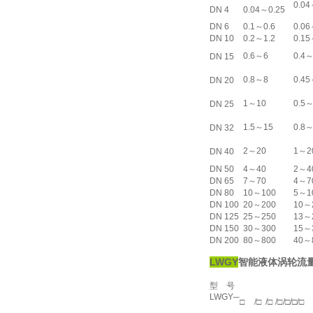
0.04
DN 4
0.04～0.25
DN 6
0.1～0.6
0.06
DN 10
0.2～1.2
0.15
0.6～6
0.4
DN 15
0.8～8
0.4
DN 20
1～10
0.5
DN 25
1.5～15
0.8
DN 32
2～20
1～2
DN 40
DN 50
4～40
2～4
DN 65
7～70
4～7
DN 80
10～100
5～1
DN 100
20～200
10～
DN 125
25～250
13～
DN 150
30～300
15～
DN 200
80～800
40～
LWGY
智能液体涡轮流
型 号
LWGY─
□
/□
/□
/□
/□
/□
/□