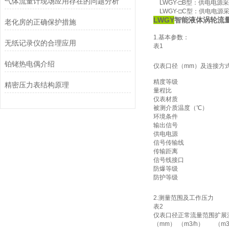
气体流量计现场应用存在的问题分析
LWGY-□B型：供电电源
LWGY-□C型：供电电源
LWGY
智能液体涡轮流
老化房的正确保护措施
1.基本参数：
无纸记录仪的合理应用
表1
铂铑热电偶介绍
仪表口径（mm）及连接方
精度等级
精密压力表结构原理
量程比
仪表材质
被测介质温度（℃）
环境条件
输出信号
供电电源
信号传输线
传输距离
信号线接口
防爆等级
防护等级
2.测量范围及工作压力
表2
仪表口径
正常流量范围
扩展
（mm）
（m3/h）
（m3