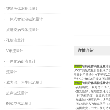
智能液体涡轮流量计
一体式智能电磁流量计
旋进旋涡气体流量计
孔板流量计
详情介绍
V锥流量计
一体化涡街流量计
LWGY
智能液体涡轮流量计
LWGY涡轮流量计是吸取
流量计
测量封闭管道中与不锈钢1Cr
于5×10-6m2/s的液
威力巴、阿牛巴流量计
LWGY
智能液体涡轮流量计
·高精确度,一般可达±1%R、
·重复性好，短期重复性可达
超声波流量计
到*的精确度，在贸易结算
·输出脉冲频率信号，适于
靶式空气流量计
·可获得很高的频率信号（3
·范围度宽，中大口径可达1: