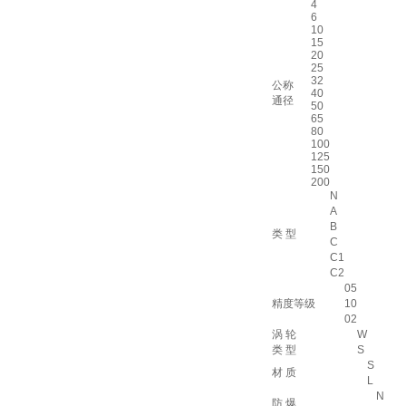
4
6
10
15
20
25
32
公称
40
通径
50
65
80
100
125
150
200
N
A
B
类 型
C
C1
C2
05
精度等级
10
02
涡 轮
W
类 型
S
S
材 质
L
N
防 爆