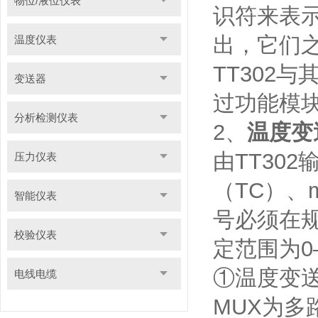
物位/液位仪表
识符来表
出，它们
温度仪表
TT302
变送器
过功能模
分析检测仪表
2、
温度变
由TT30
压力仪表
（TC）、
智能仪表
号必须在规
校验仪表
定范围为0
①温度变
电线电缆
MUX为