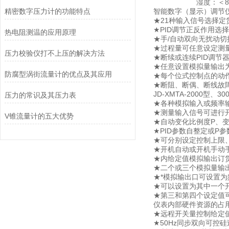
湿度：＜85%
精密数字压力计的功能特点
智能数字（显示）调节
★21种输入信号选择
★PID调节正反作用选
热电阻测温的应用原理
★手/自动双向无扰动切
★过程量可任意设定测
压力校验仪打不上压的解决方法
★断续或连续PID调节
★任意设置模拟量输出为0
防腐型涡街流量计的优点及其应用
★每个位式控制点的动
★断阻、断偶、断线故
JD-XMTA-2000型、3
压力的常识及其压力表
★各种模拟输入或频率
★测量输入信号可进行
V锥流量计的五大优势
★自动变化比例度P、变
★PID参数自整定或P
★可分别设定控制上限
★开机自动或开机手动
★内给定值模拟输出订
★二个或三个模拟量输
★*模拟输出口可设置为频
★可以设置为其中一个
★第三和第四个设定值
仪表内部硬件资源的占
★远程开关量控制给定值位移
★50Hz同步双向可