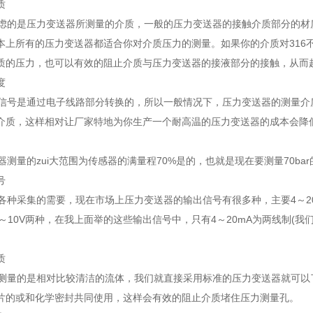
质
的是压力变送器所测量的介质，一般的压力变送器的接触介质部分的材质采
本上所有的压力变送器都适合你对介质压力的测量。如果你的介质对316
质的压力，也可以有效的阻止介质与压力变送器的接液部分的接触，从而
度
号是通过电子线路部分转换的，所以一般情况下，压力变送器的测量介质温
介质，这样相对让厂家特地为你生产一个耐高温的压力变送器的成本会降
量的zui大范围为传感器的满量程70%是的，也就是现在要测量70bar的
号
种采集的需要，现在市场上压力变送器的输出信号有很多种，主要4～20mA
和0～10V两种，在我上面举的这些输出信号中，只有4～20mA为两线制
质
量的是相对比较清洁的流体，我们就直接采用标准的压力变送器就可以
片的或和化学密封共同使用，这样会有效的阻止介质堵住压力测量孔。