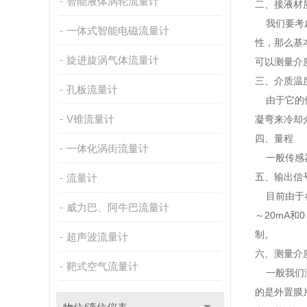
智能液体涡轮流量计
二、接液材
我们要考虑
一体式智能电磁流量计
性，那么基
旋进旋涡气体流量计
可以测量介
三、介质温
孔板流量计
由于它的信
V锥流量计
凝弯来冷却
四、量程
一体化涡街流量计
一般传感器测
五、输出信
流量计
目前由于各
威力巴、阿牛巴流量计
～20mA
制。
超声波流量计
六、测量介
靶式空气流量计
一般我们测
的是外置膜