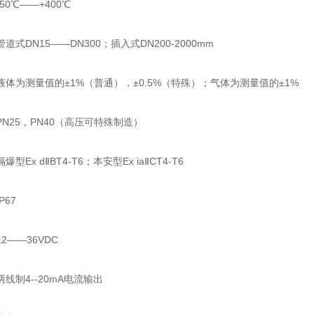
50℃——+400℃
道式DN15——DN300；插入式DN200-2000mm
体为测量值的±1%（普通），±0.5%（特殊）；气体为测量值的±1%
N25，PN40（高压可特殊制造）
型Ex dⅡBT4-T6；本安型Ex iaⅡCT4-T6
P67
2——36VDC
线制4--20mA电流输出