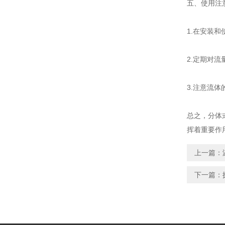
五、使用注
1.在安装
2.定期对
3.注意流
总之，分体
挥着重要作
上一篇：
下一篇：