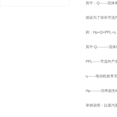
其中：Q------流体
假设为了弥补节流件带
则：Hp=Q×PPL÷η
其中:Q---------流
PPL------节流件产
η------电动机效率
Hp--------功率损失
举例说明：以蒸汽测