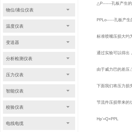
△P------孔板产生
物位/液位仪表
PPLo-----孔板产
温度仪表
标准喷嘴压损大约为：PPL
变送器
通过实验可以得出，威力
分析检测仪表
由于威力巴的差压△P
压力仪表
下面我们将压力损失
智能仪表
节流件压损带来的功
校验仪表
Hp’=Q×PPL
电线电缆