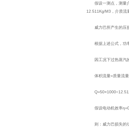
假设一测点，测量介质为
12.511Kg/M3，介质
威力巴所产生的压损：PPLv
根据上述公式，功率损失
因工况下过热蒸汽的密度为
体积流量=质量流量
Q=50×1000÷12.511
假设电动机效率η=0
则：威力巴损失的功率为Hp=