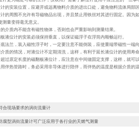
的安装位置，应避开或远离物料介质的进出口处，避免物料流体局部区
的周围不允许有导磁物品出现，并且禁止用铁丝对其进行固定。因为如
使测量变得毫无意义。
介质内不能含有磁性物体，否则也会严重影响到测量结果。
液位计的安装必须保持垂直，以保证磁浮子在浮筒内顺畅运行。
法兰，装入磁性浮子时，一定要注意不能倒装，应使重端带磁性一端向
质的情况，对液位计不定期清洗，这样，有利于延长液位计的使用寿命
过原定长度的磁翻板液位计，应注意在中间做固定支撑，这样，就可以
伴热管路时，务必采用非导体进行陪伴，而伴热的温度是根据介质的温
符合现场要求的涡街流量计
防腐型涡街流量计可广泛应用于各行业的天燃气测量