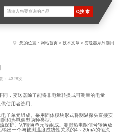
您的位置：
网站首页
>
技术文章
> 变送器系列选用
用
： 4328次
不同，变送器除了能将非电量转换成可测量的电量
以供使用者选用。
体电子单元组成。采用固体模块形式将测温探头直接安
电阻和热电偶型两种类型。
流保护、V/I转换单元等组成。测温热电阻信号转换放
后输出一个与被测温度成线性关系的4～20mA的恒流