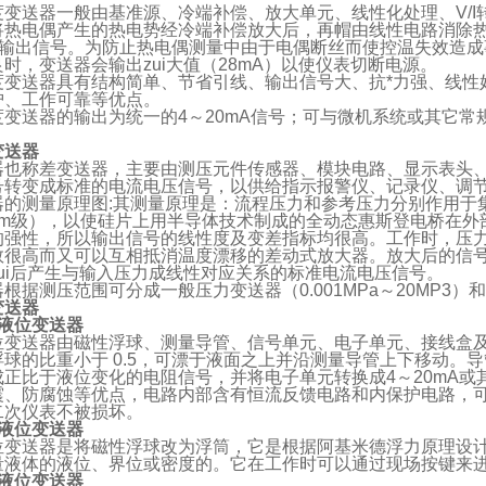
度变送器一般由基准源、冷端补偿、放大单元、线性化处理、V/
将热电偶产生的热电势经冷端补偿放大后，再帽由线性电路消除热电
电流输出信号。为防止热电偶测量中由于电偶断丝而使控温失效造
时，变送器会输出zui大值（28mA）以使仪表切断电源。
度变送器具有结构简单、节省引线、输出信号大、抗*力强、线性
护、工作可靠等优点。
度变送器的输出为统一的4～20mA信号；可与微机系统或其它
变送器
器也称差变送器，主要由测压元件传感器、模块电路、显示表头
号转变成标准的电流电压信号，以供给指示报警仪、记录仪、调
器的测量原理图:其测量原理是：流程压力和参考压力分别作用于
μm级），以使硅片上用半导体技术制成的全动态惠斯登电桥在外
的强性，所以输出信号的线性度及变差指标均很高。工作时，压力
数很高而又可以互相抵消温度漂移的差动式放大器。放大后的信
ui后产生与输入压力成线性对应关系的标准电流电压信号。
根据测压范围可分成一般压力变送器（0.001MPa～20MP3）和
变送器
式液位变送器
位变送器由磁性浮球、测量导管、信号单元、电子单元、接线盒
浮球的比重小于 0.5，可漂于液面之上并沿测量导管上下移动。
成正比于液位变化的电阻信号，并将电子单元转换成4～20mA
、防腐蚀等优点，电路内部含有恒流反馈电路和内保护电路，可使
二次仪表不被损坏。
式液位变送器
位变送器是将磁性浮球改为浮筒，它是根据阿基米德浮力原理设
量液体的液位、界位或密度的。它在工作时可以通过现场按键来
或液位变送器