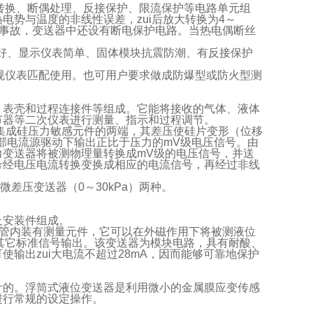
I转换、断偶处理、反接保护、限流保护等电路单元组
势与温度的非线性误差，zui后放大转换为4～
成事故，变送器中还设有断电保护电路。当热电偶断丝
好、显示仪表简单、固体模块抗震防潮、有反接保护
常规仪表匹配使用。也可用户要求做成防爆型或防火型测
、表壳和过程连接件等组成。它能将接收的气体、液体
节器等二次仪表进行测量、指示和过程调节。
集成硅压力敏感元件的两端，其差压使硅片变形（位移
部电流源驱动下输出正比于压力的mV级电压信号。由
变送器将被测物理量转换成mV级的电压信号，并送
号经电压电流转换变换成相应的电流信号，再经过非线
微差压变送器（0～30kPa）两种。
及安装件组成。
导管内装有测量元件，它可以在外磁作用下将被测液位
或其它标准信号输出。该变送器为模块电路，具有耐酸、
输出zui大电流不超过28mA，因而能够可靠地保护
计的。浮筒式液位变送器是利用微小的金属膜应变传感
进行常规的设定操作。