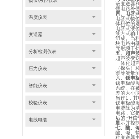
物位/液位仪表
该变送器
偿电路补偿
四、电容
温度仪表
电容式物
体料位的
电容式液
线方式输出
变送器
组成。当
块电路由
元射频干
分析检测仪表
五、超声
超声波变
一体化超
（探头）
压力仪表
渠等流量
六、锑电
锑电极酸
智能仪表
系统。在
差的大小
当作1，
校验仪表
锑电极酸
电源除为
电路，它
后的PH信
电线电缆
显示并控制
七、酸、
酸、碱、
种变送器