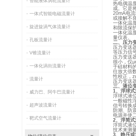
智能液体涡轮流量计
热电偶温
成。它是
20mA
一体式智能电磁流量计
或接解不良
一体化温
旋进旋涡气体流量计
和限流保
一体化温
量仪表。
孔板流量计
二、压力
压力变送
等压力信
V锥流量计
压力变送
很小，仅
一体化涡街流量计
于硅材料
往放大倍
性校正，z
流量计
压力变送器
三、液位
1、浮球
威力巴、阿牛巴流量计
浮球式液
一般磁性
超声波流量计
信号转换
防潮、防震
电源并使
靶式空气流量计
2、浮简
浮筒式液
技术来测
3、静压