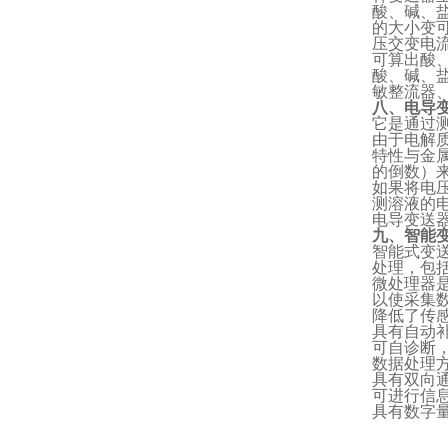
酸、碱、
的大小变
压交变电
可算出酸
酸、碱、
敏整流器
八、电导
它是通过
由于电解
特性与金
的倒数）
如果将电
测溶液的
电导变送
九、智能
智能式变
处理，包
微处理器
以使采集
降低了传
具有自动
可自诊断
数据处理
具有双向
可进行信
具有数字
江苏杰