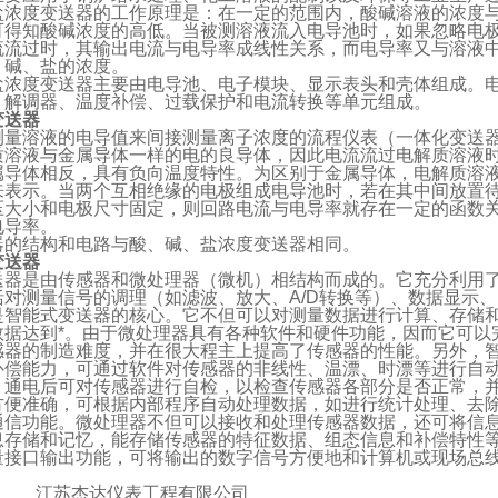
盐浓度变送器的工作原理是：在一定的范围内，酸碱溶液的浓度
可得知酸碱浓度的高低。当被测溶液流入电导池时，如果忽略电
流流过时，其输出电流与电导率成线性关系，而电导率又与溶液
、碱、盐的浓度。
盐浓度变送器主要由电导池、电子模块、显示表头和壳体组成。
、解调器、温度补偿、过载保护和电流转换等单元组成。
变送器
测量溶液的电导值来间接测量离子浓度的流程仪表（一体化变送
质溶液与金属导体一样的电的良导体，因此电流流过电解质溶液
属导体相反，具有负向温度特性。为区别于金属导体，电解质溶
来表示。当两个互相绝缘的电极组成电导池时，若在其中间放置
压大小和电极尺寸固定，则回路电流与电导率就存在一定的函数
电导率。
器的结构和电路与酸、碱、盐浓度变送器相同。
变送器
送器是由传感器和微处理器（微机）相结构而成的。它充分利用
括对测量信号的调理（如滤波、放大、A/D转换等）、数据显示
是智能式变送器的核心。它不但可以对测量数据进行计算、存储
数据达到*。由于微处理器具有各种软件和硬件功能，因而它可以
感器的制造难度，并在很大程主上提高了传感器的性能。另外，
补偿能力，可通过软件对传感器的非线性、温漂、时漂等进行自
，通电后可对传感器进行自检，以检查传感器各部分是否正常，
方便准确，可根据内部程序自动处理数据，如进行统计处理、去
通信功能。微处理器不但可以接收和处理传感器数据，还可将信
息存储和记忆，能存储传感器的特征数据、组态信息和补偿特性
量接口输出功能，可将输出的数字信号方便地和计算机或现场总
达仪表工程有限公司