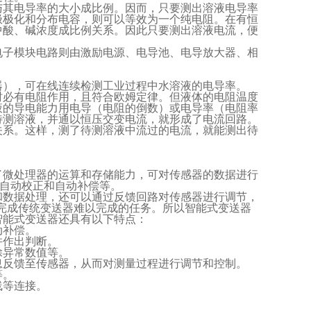
与其电导率的大小成比例。因而，只要测出溶液电导率
极极化和分布电容，则可以等效为一个纯电阻。在有恒
中酸、碱浓度成比例关系。因此只要测出溶液电流，便
电子模块电路则由激励电源、电导池、电导放大器、相
器），可在线连续检测工业过程中水溶液的电导率。
时必有电阻作用，且符合欧姆定律。但液体的电阻温度
液的导电能力用电导（电阻的倒数）或电导率（电阻率
待测溶液，并通以恒压交变电流，就形成了电流回路。
关系。这样，测了待测溶液中流过的电流，就能测出待
了微处理器的运算和存储能力，可对传感器的数据进行
、自动校正和自动补偿等。
和数据处理，还可以通过反馈回路对传感器进行调节，
完成传统变送器难以完成的任务。所以智能式变送器
智能式变送器还具有以下特点：
动补偿。
并作出判断。
除异常数值等。
息反馈至传感器，从而对测量过程进行调节和控制。
等。
线等连接。