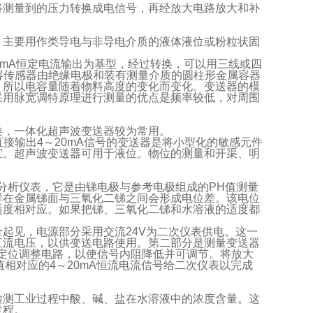
将测量到的压力转换成电信号，再经放大电路放大和补
，主要用作类导电与非导电介质的液体液位或粉粒状固
0mA恒定电流输出为基型，经过转换，可以用三线或四
。电容传感器由绝缘电极和装有测量介质的圆柱形金属容器
，所以电容量随着物料高度的变化而变化。变送器的模
采用脉宽调特原理进行测量的优点是频率较低，对周围
类，一体化超声波变送器较为常用。
接输出4～20mA信号的变送器是将小型化的敏感元件
宜。超声波变送器可用于液位。物位的测量和开渠、明
分析仪表，它是由锑电极与参考电极组成的PH值测量
样在金属锑面与三氧化二锑之间会形成电位差。该电位
适度相对应。如果把锑、三氧化二锑和水溶液的适度都
起见，电源部分采用交流24V为二次仪表供电。这一
直流电压，以供变送电路使用。第二部分是测量变送器
定位调整电路，以使信号内阻降低并可调节。将放大
值相对应的4～20mA恒流电流信号给二次仪表以完成
检测工业过程中酸、碱、盐在水溶液中的浓度含量。这
过程。