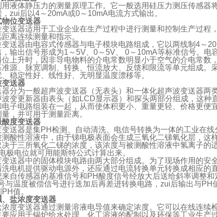
利用液体静压力的测量原理工作。它一般选用硅压力测压传感器
，zui后以4～20mA或0～10mA电流方式输出。
式物位变送器
位变送器适用于工业企业在生产过程中进行测量和控制生产过程
远距离连续测量和指示。
位变送器由电容式传感器与电子模块电路组成，它以两线制4～2
，输出信号形成为1～5V、0～5V、 0～10mA等标准信号
料位上升时，因非导电物料的介电常数明显小于空气的介电常数
基准源、脉宽调制、转换、恒流放大、反馈和限流等单元组成。
扰、稳定性好、线性好、无明显温度漂移等。
波变送器
送器分为一般超声波变送器（无表头）和一体化超声波变送器两
声波变更新器由表头（如LCD显示器）和探头两部分组成，这种直
和电子电路组装在一起，从而使体积更小、重量更轻、价格更便
测量，并可用于测量距离。
极酸度变送器
度变送器是集PH检测、自动清洗、电信号转换为一体的工业在线
被测酸性溶液中，由于锑电极表面会生成三氧化二锑氧化层，这
取决于三所氧化二锑的浓度，该浓度与被测酸性溶液中氢离子的
其电极电位就可用能斯特公式计算出来。
度变送器中的固体模块电路由两大部分组成。为了现场作用的安全
清洗电机提供驱动电源外，还应通过电流转换单元转换成相应的
把来自传感器的基准信号和PH酸度信号经放大后送给斜率调整和
号与温度被偿信号进行迭加后再差进转换电路，zui后输出与PH
PH值。
碱、盐浓度变送器
盐浓度变送器通过测量溶液电导值来确定浓度。它可以在线连续
主要应用于锅炉给水处理、化工溶液的配制以及环保等工业生产