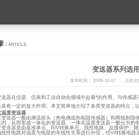
章
/ ARTICLE
变送器系列选
发布时间： 2008-10-07 点击次数
变送器在仪器、仪表和工业自动化领域中起着*的作用。与传感器
还具有一定的放大作用。本文简单地介绍了各类变送器的特点，
化温度变送器
度变送器一般由测温探头（热电偶或热电阻传感器）和两线制固
盒内，从而形成一体化的变送器。一体化温度变送器一般分为热
变送器是由基准单元、R/V转换单元、线性电路、反接保护、限
线性电路对温度与电阻的非线性关系进行补偿，经V/I转换电路