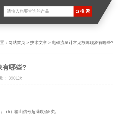
置：
网站首页
>
技术文章
> 电磁流量计常见故障现象有哪些?
象有哪些?
： 3901次
；（5）输山信号超满度值5类。