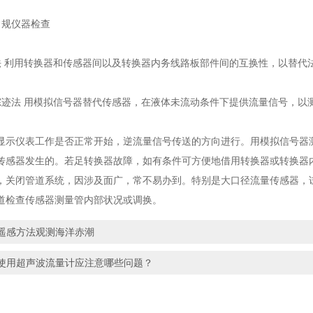
常规仪器检查
法 利用转换器和传感器间以及转换器内务线路板部件间的互换性，以替代
踪迹法 用模拟信号器替代传感器，在液体未流动条件下提供流量信号，以
显示仪表工作是否正常开始，逆流量信号传送的方向进行。用模拟信号器
传感器发生的。若足转换器故障，如有条件可方便地借用转换器或转换器
，关闭管道系统，因涉及面广，常不易办到。特别是大口径流量传感器，试
道检查传感器测量管内部状况或调换。
遥感方法观测海洋赤潮
使用超声波流量计应注意哪些问题？