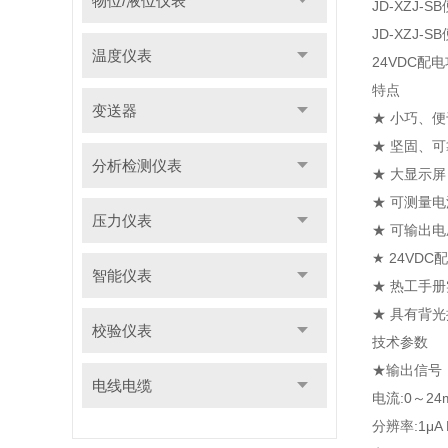
物位/液位仪表
JD-XZJ
JD-XZ
温度仪表
24VDC
特点
变送器
★ 小巧、
★ 坚固、
分析检测仪表
★ 大显示
★ 可测量
压力仪表
★ 可输出
★ 24VD
智能仪表
★ 热工手
★ 具有背
校验仪表
技术参数
★输出信号
电线电缆
电流:0～24m
分辨率:1μA R