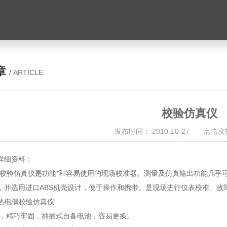
章
/ ARTICLE
校验仿真仪
发布时间： 2010-10-27 点击次数
详细资料：
J系列校验仿真仪是功能*和容易使用的现场校准器。测量及仿真输出功能几
，并选用进口ABS机壳设计，便于操作和携带。是现场进行仪表校准、故
AR热电偶校验仿真仪
理，精巧牢固，抽插式自备电池，容易更换。