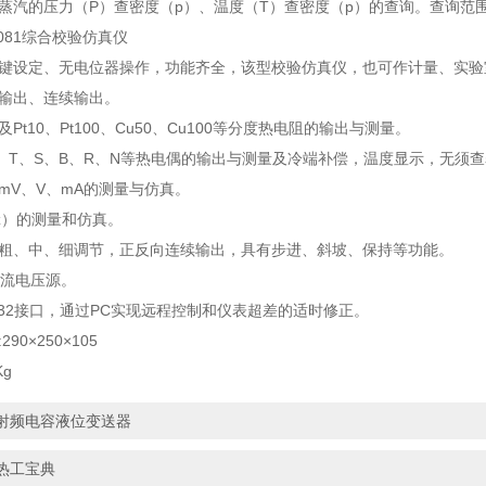
蒸汽的压力（P）查密度（p）、温度（T）查密度（p）的查询。查询范围:压力范围
DN081综合校验仿真仪
字键设定、无电位器操作，功能齐全，该型校验仿真仪，也可作计量、实验
值输出、连续输出。
及Pt10、Pt100、Cu50、Cu100等分度热电阻的输出与测量。
、J、T、S、B、R、N等热电偶的输出与测量及冷端补偿，温度显示，无须
mV、V、mA的测量与仿真。
z）的测量和仿真。
拟粗、中、细调节，正反向连续输出，具有步进、斜坡、保持等功能。
V直流电压源。
232接口，通过PC实现远程控制和仪表超差的适时修正。
90×250×105
Kg
射频电容液位变送器
热工宝典