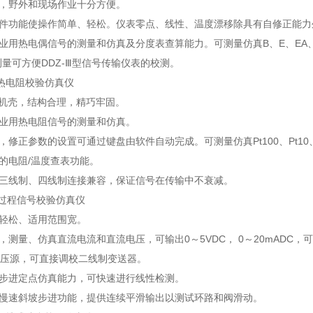
作，野外和现场作业十分方便。
软件功能使操作简单、轻松。仪表零点、线性、温度漂移除具有自修正能
业用热电偶信号的测量和仿真及分度表查算能力。可测量仿真B、E、EA、J
测量可方便DDZ-Ⅲ型信号传输仪表的校测。
BZ热电阻校验仿真仪
BS机壳，结构合理，精巧牢固。
工业用热电阻信号的测量和仿真。
，修正参数的设置可通过键盘由软件自动完成。可测量仿真Pt100、Pt10、B
捷的电阻/温度查表功能。
、三线制、四线制连接兼容，保证信号在传输中不衰减。
-CD过程信号校验仿真仪
单轻松、适用范围宽。
，测量、仿真直流电流和直流电压，可输出0～5VDC， 0～20mADC，可测量
V恒压源，可直接调校二线制变送器。
手动步进定点仿真能力，可快速进行线性检测。
、慢速斜坡步进功能，提供连续平滑输出以测试环路和阀滑动。