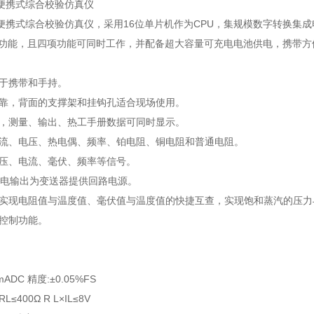
-SB便携式综合校验仿真仪
J-SB便携式综合校验仿真仪，采用16位单片机作为CPU，集规模数字转
配电功能，且四项功能可同时工作，并配备超大容量可充电电池供电，携带
便于携带和手持。
可靠，背面的支撑架和挂钩孔适合现场使用。
屏，测量、输出、热工手册数据可同时显示。
电流、电压、热电偶、频率、铂电阻、铜电阻和普通电阻。
电压、电流、毫伏、频率等信号。
C配电输出为变送器提供回路电源。
册实现电阻值与温度值、毫伏值与温度值的快捷互查，实现饱和蒸汽的压
光控制功能。
ADC 精度:±0.05%FS
L≤400Ω R L×IL≤8V