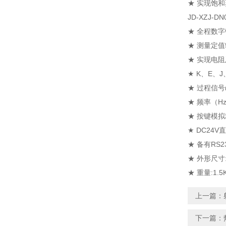
★ 实现饱和
JD-XZJ-
★ 全程数
★ 测量定
★ 实现电阻
★ K、E
★ 过程信号
★ 频率（H
★ 按键模
★ DC24
★ 备有RS
★ 外形尺寸:2
★ 重量:1.5
上一篇：
下一篇：