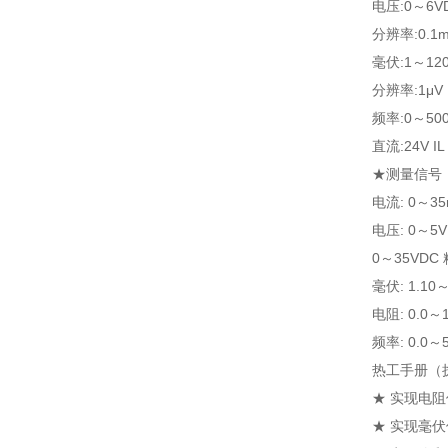
电压:0～6VD
分辨率:0.1m
毫伏:1～120
分辨率:1μV 
频率:0～50
直流:24V I
★测量信号
电流: 0～35
电压: 0～5V
0～35VDC 
毫伏: 1.10
电阻: 0.0～1
频率: 0.0～
热工手册（执
★ 实现电阻
★ 实现毫