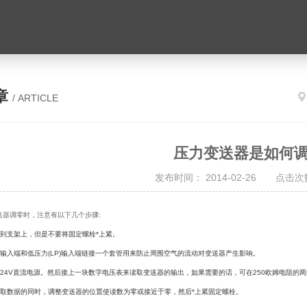
章
/ ARTICLE
压力变送器是如何
发布时间： 2014-02-26 点击次数
送器调零时，注意有以下几个步骤:
到支架上，但是不要将固定螺栓*上紧。
输入端和低压力
(LP)
输入端链接一个套管用来防止周围空气的流动对变送器产生影响。
24V
直流电源。然后接上一块数字电压表来读取变送器的输出，如果需要的话，可在
250
欧姆电阻的两
取数据的同时，调整变送器的位置使读数为零或接近于零，然后*上紧固定螺栓。