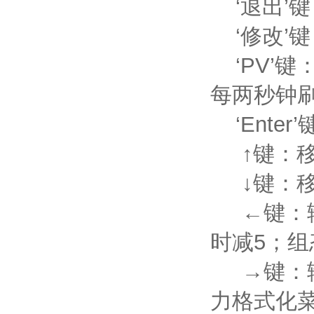
‘退出’
‘修改’
‘PV’键
每两秒钟
‘Ente
↑键：移
↓键：移
←键：输
时减5；
→键：输
力格式化