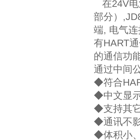
在24V电
部分）,J
端, 电气
有HART
的通信功
通过中间
◆符合HA
◆中文显
◆支持其它
◆通讯不
◆体积小