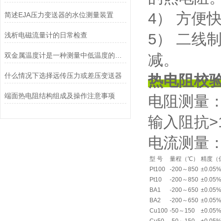
4） 方便
简述EJA压力变送器的水位测量装置
5） 二
浅析电磁流量计的日常检查
双金属温度计是一种测量中低温度的现场仪表
减。
什么情况下选择远传压力或差压变送器
热电阻校
端面热电阻结构组成及操作注意事项
电阻测量：
输入阻抗>
电流测量：量
型 号
量程（℃）
精度（
Pt100
-200～850
±0.05
Pt10
-200～850
±0.05
BA1
-200～650
±0.05
BA2
-200～650
±0.05
Cu100
-50～150
±0.05