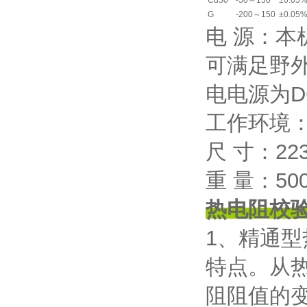
Cu50
-50～150
±0.05
G
-200～150
±0.05
电 源：本
可满足野
电电源为D
工作环境：
尺 寸：223
重 量：50
热电阻校
1、精通
特点。从
阻阻值的